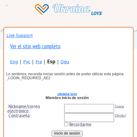
Live Support
Ver el sitio web completo
|
|
|
Esp
|
Eng
Рус
Fra
Deu
Lo sentimos, necesita iniciar sesión antes de poder utilizar esta página.
_LOGIN_REQUIRED_AE2
ukraina love
Miembro inicio de sesión
Nickname/correo
Unirse
electrónico:
Contraseña:
Olvido?
Recordarme