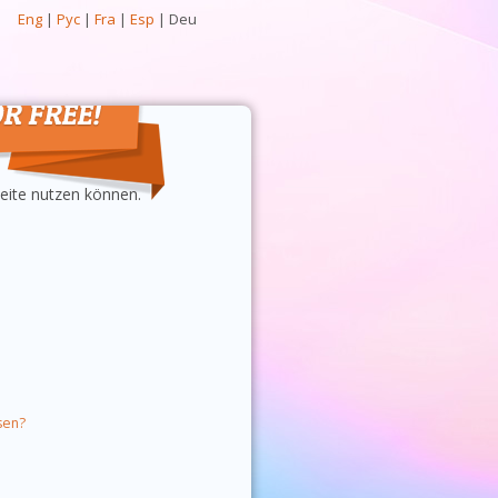
Eng
|
Рус
|
Fra
|
Esp
|
Deu
eite nutzen können.
sen?