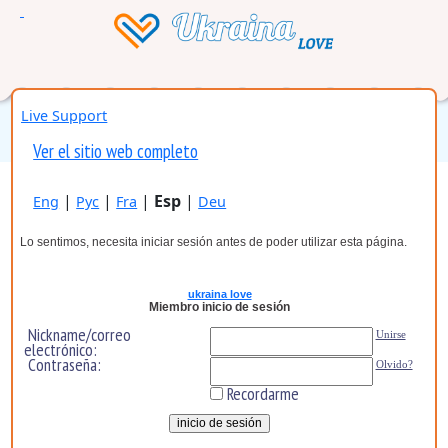
Live Support
Ver el sitio web completo
|
|
|
Esp
|
Eng
Рус
Fra
Deu
Lo sentimos, necesita iniciar sesión antes de poder utilizar esta página.
ukraina love
Miembro inicio de sesión
Nickname/correo
Unirse
electrónico:
Contraseña:
Olvido?
Recordarme